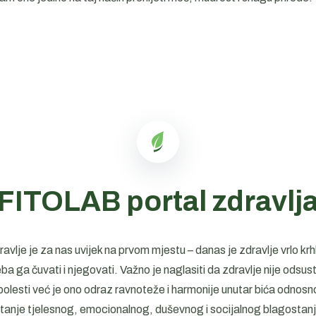
FITOLAB portal zdravlj
avlje je za nas uvijek na prvom mjestu – danas je zdravlje vrlo krh
eba ga čuvati i njegovati. Važno je naglasiti da zdravlje nije odsus
bolesti već je ono odraz ravnoteže i harmonije unutar bića odnosn
tanje tjelesnog, emocionalnog, duševnog i socijalnog blagostan