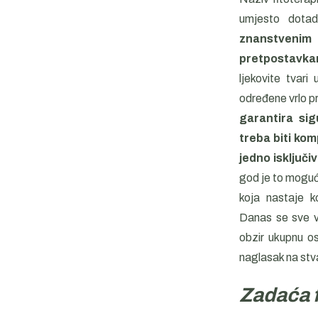
umjesto dotad
znanstvenim 
pretpostavkam
ljekovite tvari
određene vrlo p
garantira si
treba biti ko
jedno isključ
god je to moguće
koja nastaje k
Danas se sve vi
obzir ukupnu oso
naglasak na stva
Zadaća f