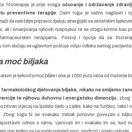
a fitoterapije je prije svega
očuvanje i održavanje zdrav
slu preventivne terapije
. Osim toga je važno naglasiti i n
ači da neki biljni pripravci djeluju sinergijski sa sintetskim lijekovi
a, ali i smanjivanja njihovih nuspojava te se stoga koriste kao p
farmaceutskim terapijama. Postoji i opcija da se fitoterap
 u tom slučaju se uglavnom poštuje volja i odluka samog pacijenta
 moć biljaka
num je ljekovita moć biljke i ona je 1000 puta veća od materije bil
farmakološkog djelovanja biljaka, nikako ne smijemo zane
encije te njihovu duhovnu i energetsku dimenziju
, zbog k
zitivan utjecaj na ljudsko tijelo u cjelini, kako na fizičkoj, tako i
i. Zbog toga bi se svakako trebali ponovno povezati s biljkam
 uspostaviti odnos s njima, vjerovati im i svakako im se, kod 
 nam one jedino na taj način prenijeti moć, mudrost i snagu prirode.