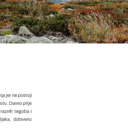
nja jer ne postoji
votu. Davno prije
e raznih tegoba i
iljaka, dobiveno