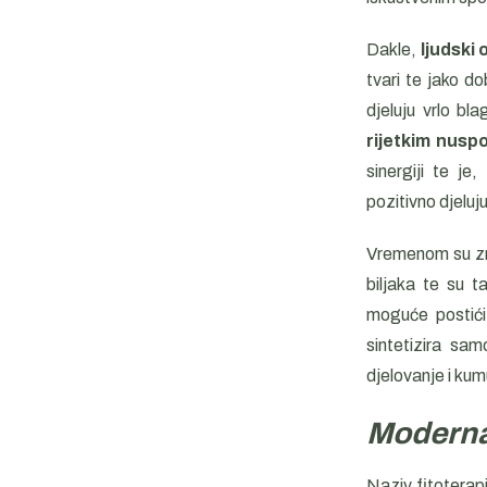
Dakle,
ljudski 
tvari te jako dob
djeluju vrlo bl
rijetkim nusp
sinergiji te je
pozitivno djeluju
Vremenom su znan
biljaka te su t
moguće postići 
sintetizira sa
djelovanje i kum
Moderna 
Naziv fitoterap