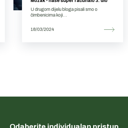
Mozak - naše super računalo 3. dio
U drugom dijelu bloga pisali smo o
čimbenicima koji...
18/03/2024
Odaberite individualan pristup