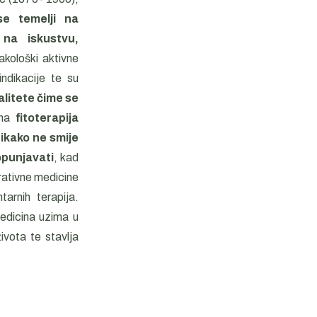
se temelji na
 na iskustvu,
akološki aktivne
indikacije te su
alitete čime se
ena
fitoterapija
ikako ne smije
opunjavati
, kad
grativne medicine
arnih terapija.
medicina uzima u
života te stavlja