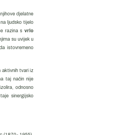
 njihove djelatne
 na ljudsko tijelo
iše razina s
vrlo
njima su uvijek u
i da istovremeno
aktivnih tvari iz
a taj način nije
izolira, odnosno
aje sinergijsko
rc (1870- 1955),