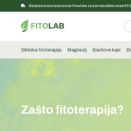
Besplatna dostava unutar Hrvatske za sve narudžbe iznad 60
Sibirska fitoterapija
Magnezij
Bachove kapi
Bo
Zašto fitoterapija?