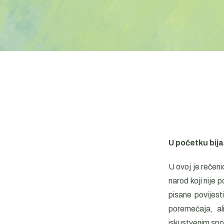
U početku bija
U ovoj je rečenic
narod koji nije 
pisane povijesti
poremećaja, ali
iskustvenim spo