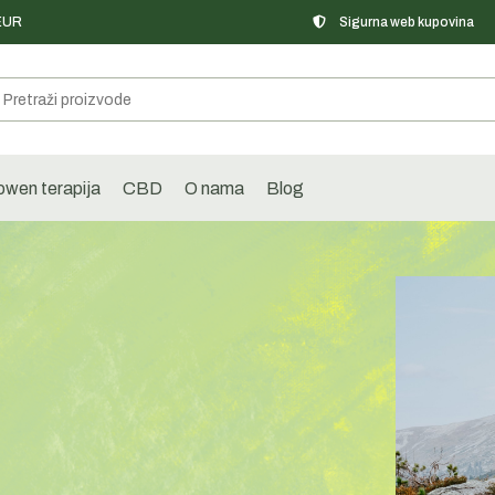
 EUR
Sigurna web kupovina
wen terapija
CBD
O nama
Blog