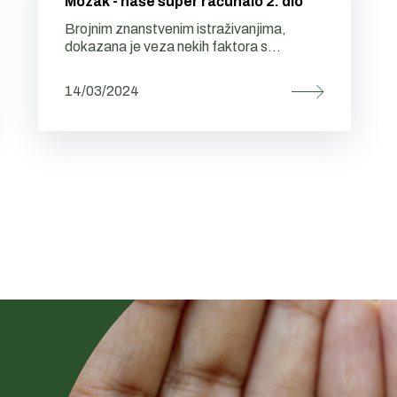
Mozak - naše super računalo 2. dio
Brojnim znanstvenim istraživanjima,
dokazana je veza nekih faktora s...
14/03/2024