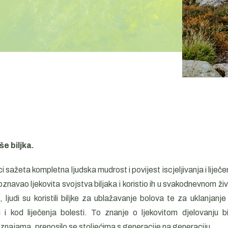
še biljka.
i sažeta kompletna ljudska mudrost i povijest iscjeljivanja i liječe
poznavao ljekovita svojstva biljaka i koristio ih u svakodnevnom ži
, ljudi su koristili biljke za ublažavanje bolova te za uklanjanj
 i kod liječenja bolesti. To znanje o ljekovitom djelovanju b
znajama, prenosilo se stoljećima s generacije na generaciju.