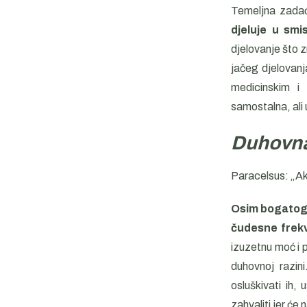
Temeljna zadać
djeluje u smi
djelovanje što zn
jačeg djelovanj
medicinskim i 
samostalna, ali
Duhovna
Paracelsus: „Aka
Osim bogatog 
čudesne frekv
izuzetnu moć i po
duhovnoj razin
osluškivati ih,
zahvaliti jer će