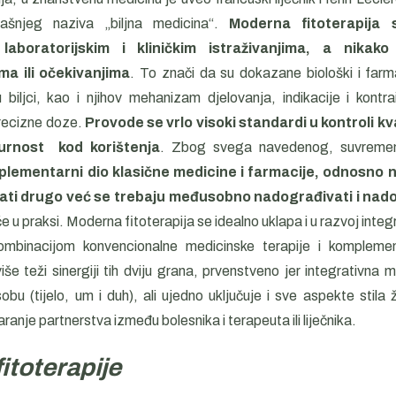
ašnjeg naziva „biljna medicina“.
Moderna fitoterapija 
laboratorijskim i kliničkim istraživanjima, a nikako
a ili očekivanjima
. To znači da su dokazane biološki i farm
 u biljci, kao i njihov mehanizam djelovanja, indikacije i kontra
recizne doze.
Provode se vrlo visoki standardi u kontroli kv
gurnost kod korištenja
. Zbog svega navedenog, suvrem
mplementarni dio klasične medicine i farmacije, odnosno n
ivati drugo već se trebaju međusobno nadograđivati i nad
 u praksi. Moderna fitoterapija se idealno uklapa i u razvoj inte
ombinacijom konvencionalne medicinske terapije i komplement
še teži sinergiji tih dviju grana, prvenstveno jer integrativna 
bu (tijelo, um i duh), ali ujedno uključuje i sve aspekte stila 
ranje partnerstva između bolesnika i terapeuta ili liječnika.
itoterapije