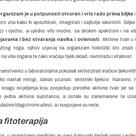
organizam je u potpunosti otvoren i vrlo rado prima biljke
i
ro zna kako ih apsorbirati, integrirati i najbolje iskoristiti. Biljke
ago i nježno, a ujedno vrlo moćno, sa širokim spektrom i na v
ojavama i bez stvaranja navika i ovisnosti
. Aktivne tvari u 
, zbog toga, njihov utjecaj na organizam holistički što znač
 na više organa te tako vračaju tijelu sklad, ravnotežu i vitalnost.
stvenici u laboratorijima pokušali sintetizirati inačice ljekovitih 
ako nastali mnogi, danas poznati, sintetski lijekovi. Naravno, n
snagu iscjeljenja koju posjeduju prirodne aktivne tvari jer se 
mo jedna aktivna supstanca, a ostale su zanemarene te izost
ulativni blagotvorni učinci, a i nuspojave su veće.
fitoterapija
ija, u znanstvenu medicinu je uveo francuski liječnik Henri Lecle