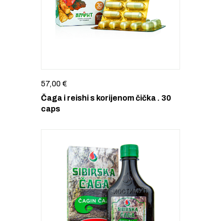
57,00
€
Čaga i reishi s korijenom čička . 30
caps