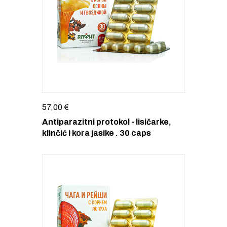
57,00
€
Antiparazitni protokol - lisičarke,
klinčić i kora jasike . 30 caps