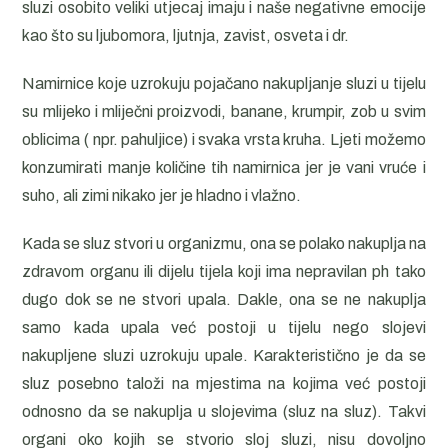
sluzi osobito veliki utjecaj imaju i naše negativne emocije
kao što su ljubomora, ljutnja, zavist, osveta i dr.
Namirnice koje uzrokuju pojačano nakupljanje sluzi u tijelu
su mlijeko i mliječni proizvodi, banane, krumpir, zob u svim
oblicima ( npr. pahuljice) i svaka vrsta kruha. Ljeti možemo
konzumirati manje količine tih namirnica jer je vani vruće i
suho, ali zimi nikako jer je hladno i vlažno.
Kada se sluz stvori u organizmu, ona se polako nakuplja na
zdravom organu ili dijelu tijela koji ima nepravilan ph tako
dugo dok se ne stvori upala. Dakle, ona se ne nakuplja
samo kada upala već postoji u tijelu nego slojevi
nakupljene sluzi uzrokuju upale. Karakteristično je da se
sluz posebno taloži na mjestima na kojima već postoji
odnosno da se nakuplja u slojevima (sluz na sluz). Takvi
organi oko kojih se stvorio sloj sluzi, nisu dovoljno