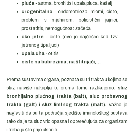
pluća
- astma, bronhitis i upala pluća, kašalj
urogenitalno
- endometrioza, miomi, ciste,
problemi s mjehurom, policistični jajnici,
prostatitis, nemogućnost začeća
oko jetre
- ciste (ovo je najčešće kod tzv.
jetrenog tipa ljudi)
upala uha
- otitis
ciste na bubrezima, na štitnjači,…
Prema sustavima organa, poznata su tri trakta u kojima se
sluz najviše nakuplja te prema tome razlikujemo:
sluz
bronhijalno plućnog trakta (balt), sluz probavnog
trakta (galt) i sluz limfnog trakta (malt).
Važno je
naglasiti da su ta područja sjedište imunološkog sustava
tako da je ta sluz vrlo opasna i opterećujuća za organizam
i treba ju što prije ukloniti.