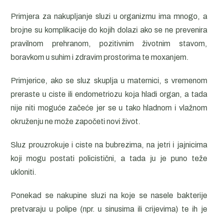
Primjera za nakupljanje sluzi u organizmu ima mnogo, a
brojne su komplikacije do kojih dolazi ako se ne prevenira
pravilnom prehranom, pozitivnim životnim stavom,
boravkom u suhim i zdravim prostorima te moxanjem.
Primjerice, ako se sluz skuplja u maternici, s vremenom
preraste u ciste ili endometriozu koja hladi organ, a tada
nije niti moguće začeće jer se u tako hladnom i vlažnom
okruženju ne može započeti novi život.
Sluz prouzrokuje i ciste na bubrezima, na jetri i jajnicima
koji mogu postati policistični, a tada ju je puno teže
ukloniti.
Ponekad se nakupine sluzi na koje se nasele bakterije
pretvaraju u polipe (npr. u sinusima ili crijevima) te ih je