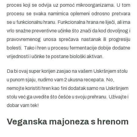
proces koji se odvija uz pomoć mikroorganizama. U tom
procesu se svaka namirnica oplemeni odnosno pretvara
se u funkcionalnu hranu. Funkcionalna hrana ne liječi, ali ima
vrlo snažne preventivne učinke što znači da kod dovoljnog i
pravovremenog unosa sprečava nastanak ili progresiju
bolesti. Tako i hren u procesu fermentacije dobije dodatne
vrijednosti i učinke te postane biološki aktivan.
Da bi ovaj super korijen zasjao na vašem Uskršnjem stolu
u punom sjaju, nudimo vam 2 ukusna recepata. No,
nemojte koristiti hren kao fini dodatak samo na Uskršnjem
stolu već ga uvedite što češće u svoju prehranu. Uživajte i
dobar vam tek!
Veganska majoneza s hrenom