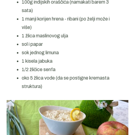
100g indijskih oraščića (namakati barem 3
sata)
1 manji korijen hrena - ribani (po želji može i
više)
1 žlica maslinovog ulja
sol i papar
sok jednog limuna
1 kisela jabuka
1/2 žličice senfa
oko 5 žlica vode (da se postigne kremasta
struktura)