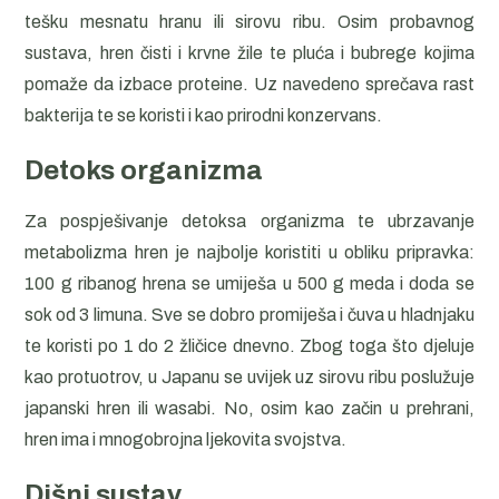
tešku mesnatu hranu ili sirovu ribu. Osim probavnog
sustava, hren čisti i krvne žile te pluća i bubrege kojima
pomaže da izbace proteine. Uz navedeno sprečava rast
bakterija te se koristi i kao prirodni konzervans.
Detoks organizma
Za pospješivanje detoksa organizma te ubrzavanje
metabolizma hren je najbolje koristiti u obliku pripravka:
100 g ribanog hrena se umiješa u 500 g meda i doda se
sok od 3 limuna. Sve se dobro promiješa i čuva u hladnjaku
te koristi po 1 do 2 žličice dnevno. Zbog toga što djeluje
kao protuotrov, u Japanu se uvijek uz sirovu ribu poslužuje
japanski hren ili wasabi. No, osim kao začin u prehrani,
hren ima i mnogobrojna ljekovita svojstva.
Dišni sustav