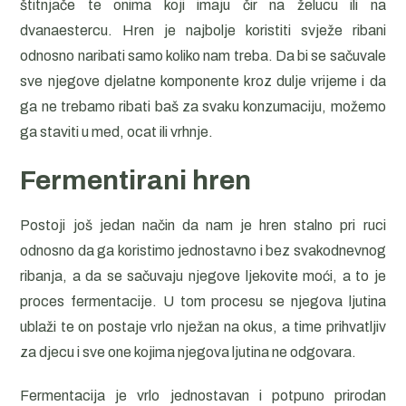
štitnjače te onima koji imaju čir na želucu ili na
dvanaestercu. Hren je najbolje koristiti svježe ribani
odnosno naribati samo koliko nam treba. Da bi se sačuvale
sve njegove djelatne komponente kroz dulje vrijeme i da
ga ne trebamo ribati baš za svaku konzumaciju, možemo
ga staviti u med, ocat ili vrhnje.
Fermentirani hren
Postoji još jedan način da nam je hren stalno pri ruci
odnosno da ga koristimo jednostavno i bez svakodnevnog
ribanja, a da se sačuvaju njegove ljekovite moći, a to je
proces fermentacije. U tom procesu se njegova ljutina
ublaži te on postaje vrlo nježan na okus, a time prihvatljiv
za djecu i sve one kojima njegova ljutina ne odgovara.
Fermentacija je vrlo jednostavan i potpuno prirodan