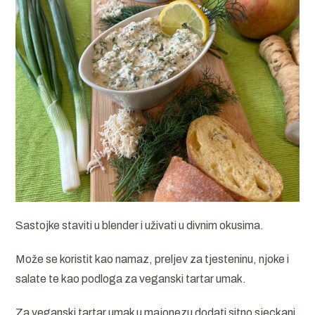
Sastojke staviti u blender i uživati u divnim okusima.
Može se koristit kao namaz, preljev za tjesteninu, njoke i
salate te kao podloga za veganski tartar umak.
Za veganski tartar umak u majonezu dodati sitno sjeckani