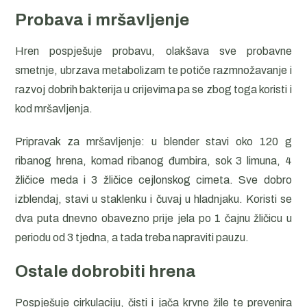
Probava i mršavljenje
Hren pospješuje probavu, olakšava sve probavne
smetnje, ubrzava metabolizam te potiče razmnožavanje i
razvoj dobrih bakterija u crijevima pa se zbog toga koristi i
kod mršavljenja.
Pripravak za mršavljenje: u blender stavi oko 120 g
ribanog hrena, komad ribanog đumbira, sok 3 limuna, 4
žličice meda i 3 žličice cejlonskog cimeta. Sve dobro
izblendaj, stavi u staklenku i čuvaj u hladnjaku. Koristi se
dva puta dnevno obavezno prije jela po 1 čajnu žličicu u
periodu od 3 tjedna, a tada treba napraviti pauzu.
Ostale dobrobiti hrena
Pospješuje cirkulaciju, čisti i jača krvne žile te prevenira