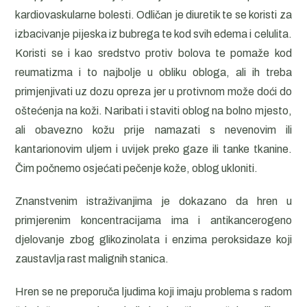
kardiovaskularne bolesti. Odličan je diuretik te se koristi za
izbacivanje pijeska iz bubrega te kod svih edema i celulita.
Koristi se i kao sredstvo protiv bolova te pomaže kod
reumatizma i to najbolje u obliku obloga, ali ih treba
primjenjivati uz dozu opreza jer u protivnom može doći do
oštećenja na koži. Naribati i staviti oblog na bolno mjesto,
ali obavezno kožu prije namazati s nevenovim ili
kantarionovim uljem i uvijek preko gaze ili tanke tkanine.
Čim počnemo osjećati pečenje kože, oblog ukloniti.
Znanstvenim istraživanjima je dokazano da hren u
primjerenim koncentracijama ima i antikancerogeno
djelovanje zbog glikozinolata i enzima peroksidaze koji
zaustavlja rast malignih stanica.
Hren se ne preporuča ljudima koji imaju problema s radom