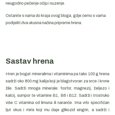
neugodno pečenje očiju i suzenje.
Ostanite s nama do kraja ovog bloga, gdje ćemo s vama
podijeliti dva ukusna načina pripreme hrena.
Sastav hrena
Hren je bogat mineralima i vitaminima pa tako 100 g hrena
sadrži oko 800 mg kalija koji je blagotvoran za srce i krvne
žile. Sadrži mnoge minerale: fosfor, magnezij, željezo i
kalcij, sumpor te vitamine B1, B6 i B12. Sadrži i trostruko
više C vitamina od limuna ili naranče. Ima vrlo specifičan
ljut okus i miris koji mu daje glikozid singrin, a sadrži i