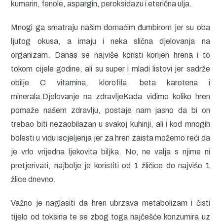
kumarin, fenole, aspargin, peroksidazu i eterična ulja.
Mnogi ga smatraju našim domaćim đumbirom jer su oba
ljutog okusa, a imaju i neka slična djelovanja na
organizam. Danas se najviše koristi korijen hrena i to
tokom cijele godine, ali su super i mladi listovi jer sadrže
obilje C vitamina, klorofila, beta karotena i
minerala.Djelovanje na zdravljeKada vidimo koliko hren
pomaže našem zdravlju, postaje nam jasno da bi on
trebao biti nezaobilazan u svakoj kuhinji, ali i kod mnogih
bolesti u vidu iscjeljenja jer za hren zaista možemo reći da
je vrlo vrijedna ljekovita biljka. No, ne valja s njime ni
pretjerivati, najbolje je koristiti od 1 žličice do najviše 1
žlice dnevno.
Važno je naglasiti da hren ubrzava metabolizam i čisti
tijelo od toksina te se zbog toga najčešće konzumira uz