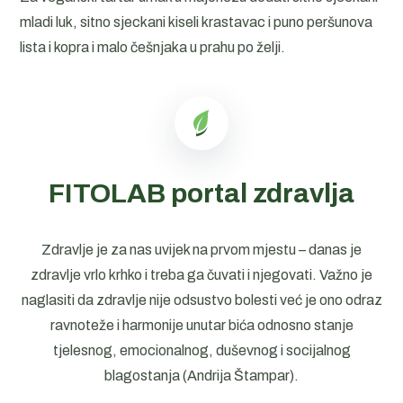
mladi luk, sitno sjeckani kiseli krastavac i puno peršunova
lista i kopra i malo češnjaka u prahu po želji.
FITOLAB portal zdravlja
Zdravlje je za nas uvijek na prvom mjestu – danas je
zdravlje vrlo krhko i treba ga čuvati i njegovati. Važno je
naglasiti da zdravlje nije odsustvo bolesti već je ono odraz
ravnoteže i harmonije unutar bića odnosno stanje
tjelesnog, emocionalnog, duševnog i socijalnog
blagostanja (Andrija Štampar).