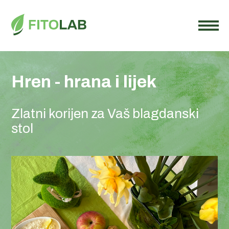
Hren - hrana i lijek
Zlatni korijen za Vaš blagdanski
stol