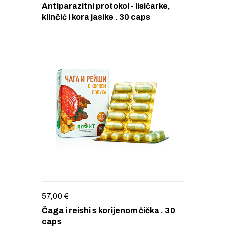
Antiparazitni protokol - lisičarke,
klinčić i kora jasike . 30 caps
57,00
€
Čaga i reishi s korijenom čička . 30
caps