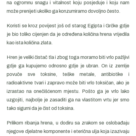
na ogromnu snagu i vitalnost koju posjeduje i koju nam
može prenijeti ukoliko ga konzumiramo dovoljno često.
Koristi se kroz povijest još od starog Egipta i Grčke gdje
je bio toliko cijenjen da je određena količina hrena vrijedila
kao ista količina zlata.
Hren je veliki čistač tla i zbog toga moramo biti vrlo pažljivi
gdje ga kupujemo odnosno gdje je ubran. On iz zemlje
povuče sve toksine, teške metale, antibiotike i
radioaktivne tvari i zapravo može biti vrlo toksičan, ako je
izrastao na onečišćenom mjestu. Pošto ga je vrlo lako
uzgojiti, najbolje je zasaditi ga na vlastitom vrtu jer smo
tako sigurni da je čist od toksina.
Prilikom ribanja hrena, u dodiru sa zrakom se oslobađaju
njegove djelatne komponente i eterična ulja koja izazivaju