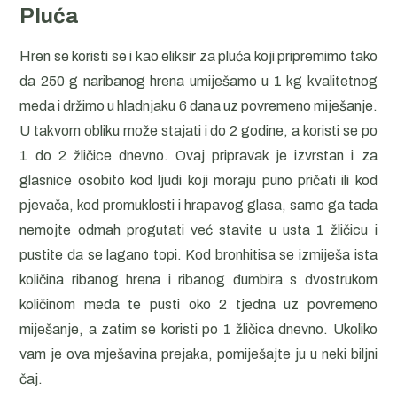
Pluća
Hren se koristi se i kao eliksir za pluća koji pripremimo tako
da 250 g naribanog hrena umiješamo u 1 kg kvalitetnog
meda i držimo u hladnjaku 6 dana uz povremeno miješanje.
U takvom obliku može stajati i do 2 godine, a koristi se po
1 do 2 žličice dnevno. Ovaj pripravak je izvrstan i za
glasnice osobito kod ljudi koji moraju puno pričati ili kod
pjevača, kod promuklosti i hrapavog glasa, samo ga tada
nemojte odmah progutati već stavite u usta 1 žličicu i
pustite da se lagano topi. Kod bronhitisa se izmiješa ista
količina ribanog hrena i ribanog đumbira s dvostrukom
količinom meda te pusti oko 2 tjedna uz povremeno
miješanje, a zatim se koristi po 1 žličica dnevno. Ukoliko
vam je ova mješavina prejaka, pomiješajte ju u neki biljni
čaj.