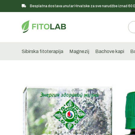
Besplatna dostava unutar Hrvatske za sve narudžbe iznad 60
Sibirska fitoterapija
Magnezij
Bachove kapi
Bo