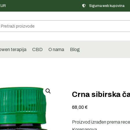
 EUR
Sigurna web kupovina
wen terapija
CBD
O nama
Blog
Crna sibirska č
68,00
€
Proizvod izrađen prema recept
Korepanova.