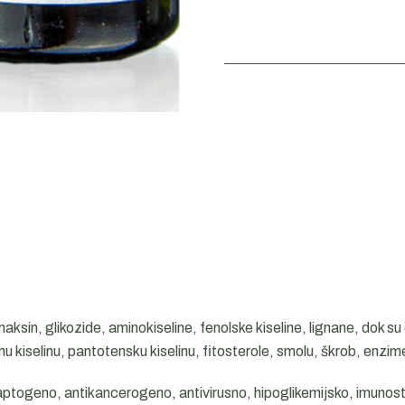
naksin, glikozide, aminokiseline, fenolske kiseline, lignane, dok su
kiselinu, pantotensku kiselinu, fitosterole, smolu, škrob, enzime
ptogeno, antikancerogeno, antivirusno, hipoglikemijsko, imunosti