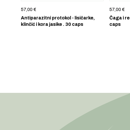
57,00
€
57,00
€
Antiparazitni protokol - lisičarke,
Čaga i re
klinčić i kora jasike . 30 caps
caps