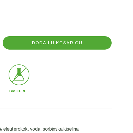
DODAJ U KOŠARICU
GMO FREE
 eleuterokok, voda, sorbinska kiselina