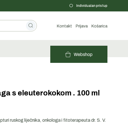
Individualan pristup
Kontakt
Prijava
Košarica
Webshop
aga s eleuterokokom . 100 ml
uri ruskog liječnika, onkologa i fitoterapeuta dr. S. V.