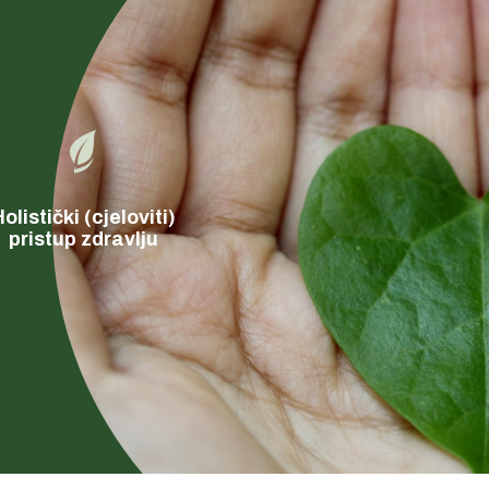
olistički (cjeloviti)
pristup zdravlju