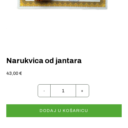
Narukvica od jantara
43,00
€
Narukvica
od
jantara
količina
DODAJ U KOŠARICU