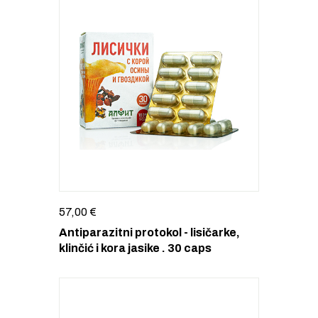
57,00
€
Antiparazitni protokol - lisičarke,
klinčić i kora jasike . 30 caps