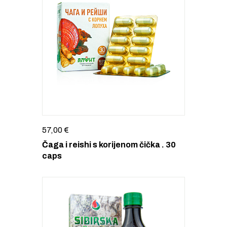
57,00
€
Čaga i reishi s korijenom čička . 30
caps