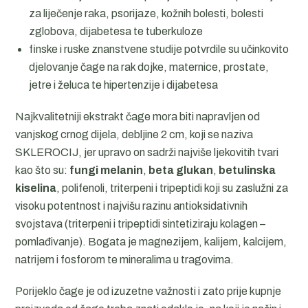
za liječenje raka, psorijaze, kožnih bolesti, bolesti
zglobova, dijabetesa te tuberkuloze
finske i ruske znanstvene studije potvrdile su učinkovito
djelovanje čage na rak dojke, maternice, prostate,
jetre i želuca te hipertenzije i dijabetesa
Najkvalitetniji ekstrakt čage mora biti napravljen od
vanjskog crnog dijela, debljine 2 cm, koji se naziva
SKLEROCIJ, jer upravo on sadrži najviše ljekovitih tvari
kao što su:
fungi melanin
,
beta glukan
,
betulinska
kiselina
, polifenoli, triterpeni i tripeptidi koji su zaslužni za
visoku potentnost i najvišu razinu antioksidativnih
svojstava (triterpeni i tripeptidi sintetiziraju kolagen –
pomlađivanje). Bogata je magnezijem, kalijem, kalcijem,
natrijem i fosforom te mineralima u tragovima.
Porijeklo čage je od izuzetne važnosti i zato prije kupnje