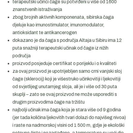
terapeutski učinci čage su potvrđeni u više od 1600
znanstvenih istraživanja
zbog brojnih aktivnih komponenata, sibirska čaga
djeluje kao imunostimulator, imunomodulator,
antioksidant te antikancerogen
dokazano je da čaga s područja Altaja u Sibiru ima 12
puta snažniji terapeutski učinak od čage iz nižih
područja
proizvod posjeduje certifikat o porijeklu i o kvaliteti
za ovaj proizvod je upotrijebljen samo crni vanjski sloj
čage (sklerocij) koji je višestruko učinkovitiji i ljekovitiji
od svjetlijeg unutarnjeg sloja, ali je i više od 30 puta
skuplji – zato se ovaj proizvod ne može usporediti s
drugim proizvodima čage na tržištu
najbolji učinak ima čaga koja je stara više od 9 godina
(jer tada količina ljekovitih tvari dolazi do najvišeg nivoa)
i raste na nadmorskoj visini od 1 500 m, gdje je ekološki
potpuno čisto i nezagađeno, a temperature su veći dio