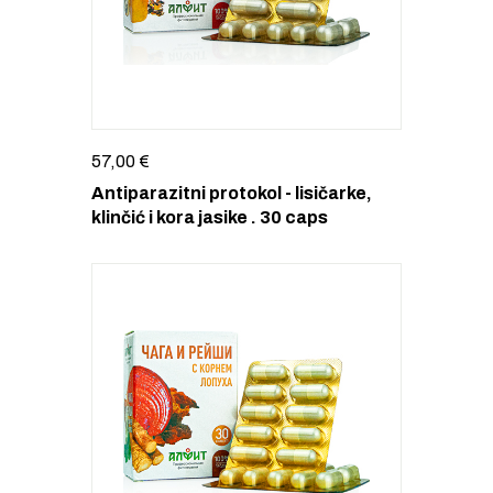
57,00
€
Antiparazitni protokol - lisičarke,
klinčić i kora jasike . 30 caps