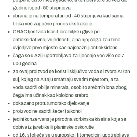
godine ispod -50 stupnjeva
ubrana je na temperaturi od -40 stupnjeva kad sama
biljka već započne proces ekstrakcije
ORAC ljestvica klasificira biljke i gljive po
antioksidativnoj vrijednosti, a na njoj čaga zauzima
uvjerljivo prvo mjesto kao najsnažniji antioksidans
čaga se u Aziji upotrebljava za liječenje već više od 7
600 godina
za ovaj proizvod se koristi isključivo voda s izvora Aržan
suj, kojeg na Altaju smatraju svetim mjestom, a ta
voda sadrži obilje minerala, osobito srebrnih iona zbog
čega ima učinak kao koloidno srebro
dokazano protutumorsko djelovanje
proizvod ne sadrži šećer i alkohol
jedini konzervans je prirodna sorbinska kiselina koja se
dobiva iz jarebike ili planinske oskoruše
od 16. stoljeća se u europskoj fitomedicini upotrebljava