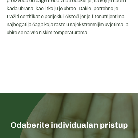
proizvoda od čage treba znati odakle je, na koji je način i
kada ubrana, kao i tko ju je ubrao. Dakle, potrebno je
tražiti certifikat o porijeklu i čistoći jer je fitonutrijentima
najbogatija čaga koja raste u najekstremnijim uvjetima, a
ubire se na vrlo niskim temperaturama.
Odaberite individualan pristup