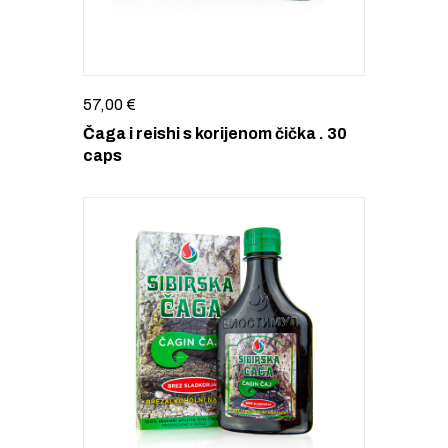
57,00
€
Čaga i reishi s korijenom čička . 30
caps